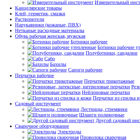
Измерительный инс
Канцелярские товары
Клей, герметик, смазки
Растворители
Нарукавники (кожаные, ПВХ)
Нетканые расходные материалы
Обувь рабочая женская, мужская
Ботинки рабочие
Ботинки рабочие у
Полуботинки, сандалии
Сабо
Бахилы
Сапоги рабочие
Перчатки рабочие
Перчатки трикотажные
Рез
Нейлоновые перчатки
Перчатки из спилка 
Садовый инструмент
Лестницы, стремянки
Шланги поливочные
Другой садовый ин
Сварочное оборудование
Электроды
Проволока сварочная