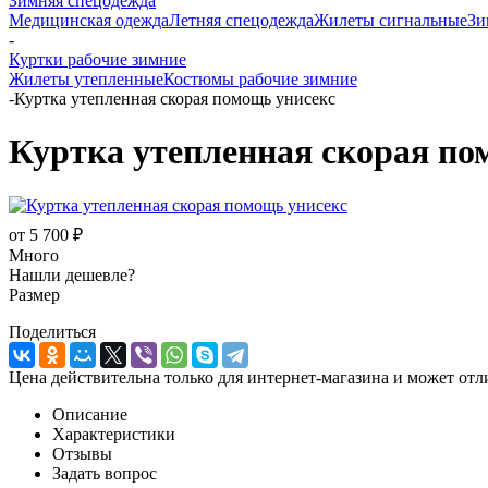
Зимняя спецодежда
Медицинская одежда
Летняя спецодежда
Жилеты сигнальные
Зи
-
Куртки рабочие зимние
Жилеты утепленные
Костюмы рабочие зимние
-
Куртка утепленная скорая помощь унисекс
Куртка утепленная скорая по
от
5 700 ₽
Много
Нашли дешевле?
Размер
Поделиться
Цена действительна только для интернет-магазина и может отл
Описание
Характеристики
Отзывы
Задать вопрос