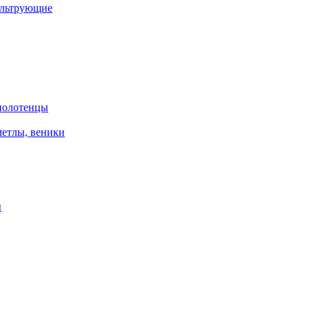
ильтрующие
 полотенцы
метлы, веники
ы