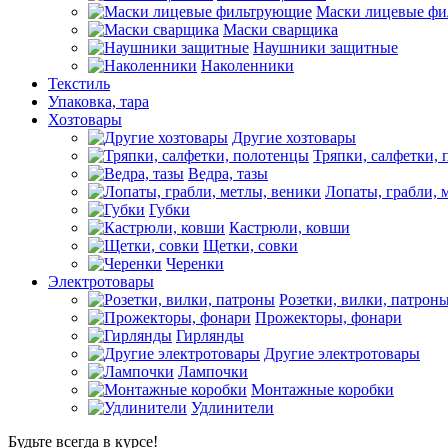
Маски лицевые ф
Маски сварщика
Наушники защитные
Наколенники
Текстиль
Упаковка, тара
Хозтовары
Другие хозтовары
Тряпки, салфетки,
Ведра, тазы
Лопаты, грабли, 
Губки
Кастрюли, ковши
Щетки, совки
Черенки
Электротовары
Розетки, вилки, патрон
Прожекторы, фонари
Гирлянды
Другие электротовары
Лампочки
Монтажные коробки
Удлинители
Будьте всегда в курсе!