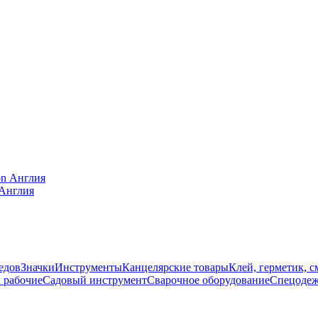
 Англия
едов
Значки
Инструменты
Канцелярские товары
Клей, герметик, с
 рабочие
Садовый инструмент
Сварочное оборудование
Спецодеж