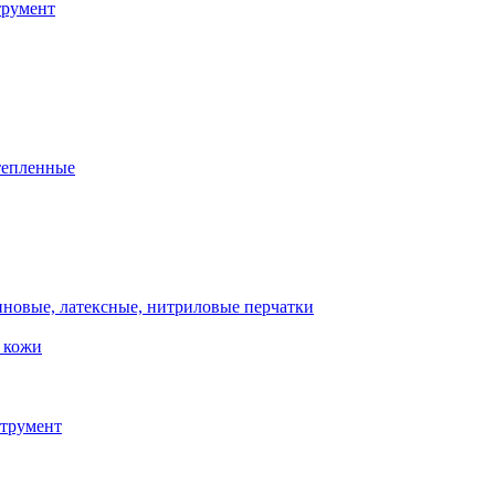
трумент
тепленные
иновые, латексные, нитриловые перчатки
и кожи
струмент