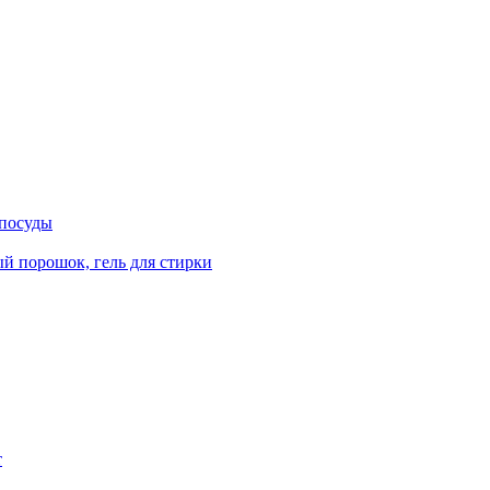
 посуды
й порошок, гель для стирки
т