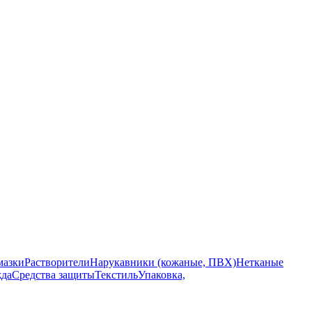
мазки
Растворители
Нарукавники (кожаные, ПВХ)
Нетканые
да
Средства защиты
Текстиль
Упаковка,