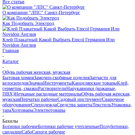
Все статьи
О компании "ЛПС" Санкт-Петербург
Как Подобрать Электрод
Клей Плакатный Какой Выбрать Emcol Германия Или
Novidon Англия
Главная
-
Каталог
-
Обувь рабочая женская, мужская
Бытовая химия
Замочно-скобяные изделия
Запчасти для
велосипедов
Значки
Инструменты
Канцелярские товары
Клей,
герметик, смазки
Растворители
Нарукавники (кожаные,
ПВХ)
Нетканые расходные материалы
Обувь рабочая женская,
мужская
Перчатки рабочие
Садовый инструмент
Сварочное
оборудование
Спецодежда
Средства защиты
Текстиль
Упаковка,
тара
Хозтовары
Электротовары
-
Бахилы
Ботинки рабочие
Ботинки рабочие утепленные
Полуботинки,
сандалии
Сабо
Сапоги рабочие