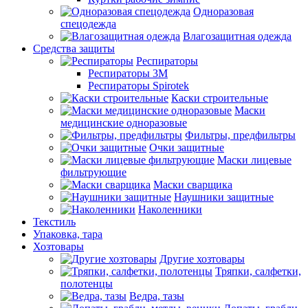
Одноразовая
спецодежда
Влагозащитная одежда
Средства защиты
Респираторы
Респираторы 3М
Респираторы Spirotek
Каски строительные
Маски
медицинские одноразовые
Фильтры, предфильтры
Очки защитные
Маски лицевые
фильтрующие
Маски сварщика
Наушники защитные
Наколенники
Текстиль
Упаковка, тара
Хозтовары
Другие хозтовары
Тряпки, салфетки,
полотенцы
Ведра, тазы