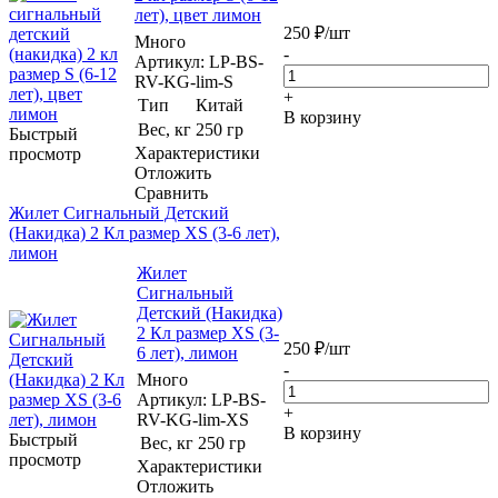
лет), цвет лимон
250
₽
/шт
Много
-
Артикул
: LP-BS-
RV-KG-lim-S
+
Тип
Китай
В корзину
Вес, кг
250 гр
Быстрый
Характеристики
просмотр
Отложить
Сравнить
Жилет Сигнальный Детский
(Накидка) 2 Кл размер XS (3-6 лет),
лимон
Жилет
Сигнальный
Детский (Накидка)
2 Кл размер XS (3-
250
₽
/шт
6 лет), лимон
-
Много
Артикул
: LP-BS-
+
RV-KG-lim-XS
В корзину
Быстрый
Вес, кг
250 гр
просмотр
Характеристики
Отложить