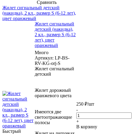
Сравнить
Жилет сигнальный детский
(накидка), 2 кл., размер S (6-12 лет),
цвет оранжевый
Жилет сигнальный
детский (накидка),
2 кл., размер S (6-12
лет), цвет
оранжевый
Много
Артикул
: LP-BS-
RV-KG-orj-S
Жилет сигнальный
детский
Жилет дорожный
оранжевого цвета
250
₽
/шт
-
Имеются две
светоотражающие
+
полосы
В корзину
Быстрый
Жилет на липучках