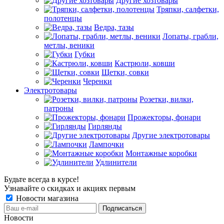
Другие хозтовары
Тряпки, салфетки,
полотенцы
Ведра, тазы
Лопаты, грабли,
метлы, веники
Губки
Кастрюли, ковши
Щетки, совки
Черенки
Электротовары
Розетки, вилки,
патроны
Прожекторы, фонари
Гирлянды
Другие электротовары
Лампочки
Монтажные коробки
Удлинители
Будьте всегда в курсе!
Узнавайте о скидках и акциях первым
Новости магазина
Новости