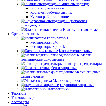
Зимняя спецодежда
Жилеты утепленные
Костюмы рабочие зимние
Куртки рабочие зимние
Одноразовая
спецодежда
Влагозащитная одежда
Средства защиты
Респираторы
Респираторы 3М
Респираторы Spirotek
Каски строительные
Маски
медицинские одноразовые
Фильтры, предфильтры
Очки защитные
Маски лицевые
фильтрующие
Маски сварщика
Наушники защитные
Наколенники
Текстиль
Упаковка, тара
Хозтовары