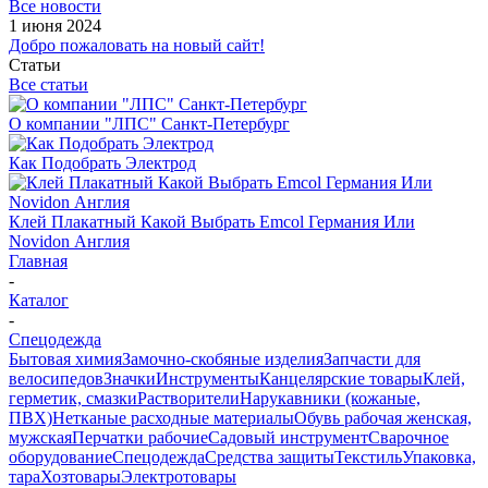
Все новости
1 июня 2024
Добро пожаловать на новый сайт!
Статьи
Все статьи
О компании "ЛПС" Санкт-Петербург
Как Подобрать Электрод
Клей Плакатный Какой Выбрать Emcol Германия Или
Novidon Англия
Главная
-
Каталог
-
Спецодежда
Бытовая химия
Замочно-скобяные изделия
Запчасти для
велосипедов
Значки
Инструменты
Канцелярские товары
Клей,
герметик, смазки
Растворители
Нарукавники (кожаные,
ПВХ)
Нетканые расходные материалы
Обувь рабочая женская,
мужская
Перчатки рабочие
Садовый инструмент
Сварочное
оборудование
Спецодежда
Средства защиты
Текстиль
Упаковка,
тара
Хозтовары
Электротовары