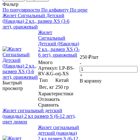
Фильтр
По популярности
По алфавиту
По цене
Жилет Сигнальный Детский
(Накидка) 2 кл., размер XS (3-6
лет), оранжевый
Жилет
Сигнальный
Детский (Накидка)
2 кл., размер XS (3-
6 лет), оранжевый
250
₽
/шт
Много
-
Артикул
: LP-BS-
RV-KG-orj-XS
+
Тип
Китай
В корзину
Быстрый
Вес, кг
250 гр
просмотр
Характеристики
Отложить
Сравнить
Жилет сигнальный детский
(накидка) 2 кл размер S (6-12 лет),
цвет лимон
Жилет сигнальный
детский (накидка)
2 кл размер S (6-12