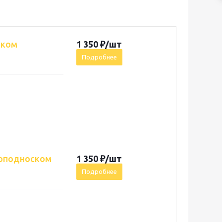
ском
1 350
₽
/шт
Подробнее
Мастер с металлоподноском
1 350
₽
/шт
Подробнее