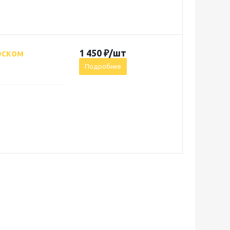
оском
1 450
₽
/шт
Подробнее