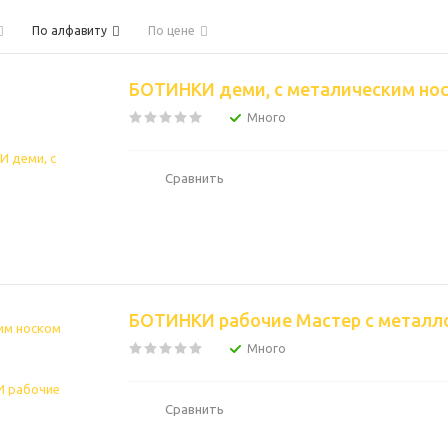
По алфавиту
По цене
БОТИНКИ деми, с металическим но
Много
Сравнить
БОТИНКИ рабочие 
Много
Сравнить