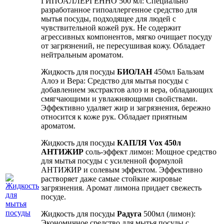
ГИПОАЛЛЕРГЕННО 500 мл: Специально
разработанное гипоаллергенное средство для
мытья посуды, подходящее для людей с
чувствительной кожей рук. Не содержит
агрессивных компонентов, мягко очищает посуду
от загрязнений, не пересушивая кожу. Обладает
нейтральным ароматом.
Жидкость для посуды
БИОЛАН
450мл Бальзам
Алоэ и Вера: Средство для мытья посуды с
добавлением экстрактов алоэ и вера, обладающих
смягчающими и увлажняющими свойствами.
Эффективно удаляет жир и загрязнения, бережно
относится к коже рук. Обладает приятным
ароматом.
Жидкость для посуды
КАПЛЯ Vox 450л
АНТИЖИР
соль-эффект лимон: Мощное средство
для мытья посуды с усиленной формулой
АНТИЖИР и солевым эффектом. Эффективно
растворяет даже самые стойкие жировые
загрязнения. Аромат лимона придает свежесть
посуде.
Жидкость для посуды
Радуга
500мл (лимон):
Экономичное средство для мытья посуды с