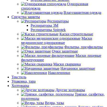
Одноразовая
спецодежда
Влагозащитная одежда
Средства защиты
Респираторы
Респираторы 3М
Респираторы Spirotek
Каски строительные
Маски
медицинские одноразовые
Фильтры, предфильтры
Очки защитные
Маски лицевые
фильтрующие
Маски сварщика
Наушники защитные
Наколенники
Текстиль
Упаковка, тара
Хозтовары
Другие хозтовары
Тряпки, салфетки,
полотенцы
Ведра, тазы