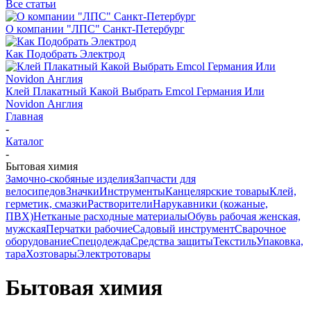
Все статьи
О компании "ЛПС" Санкт-Петербург
Как Подобрать Электрод
Клей Плакатный Какой Выбрать Emcol Германия Или
Novidon Англия
Главная
-
Каталог
-
Бытовая химия
Замочно-скобяные изделия
Запчасти для
велосипедов
Значки
Инструменты
Канцелярские товары
Клей,
герметик, смазки
Растворители
Нарукавники (кожаные,
ПВХ)
Нетканые расходные материалы
Обувь рабочая женская,
мужская
Перчатки рабочие
Садовый инструмент
Сварочное
оборудование
Спецодежда
Средства защиты
Текстиль
Упаковка,
тара
Хозтовары
Электротовары
Бытовая химия