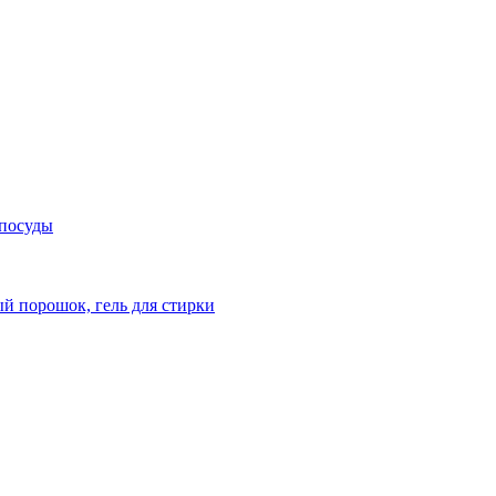
 посуды
й порошок, гель для стирки