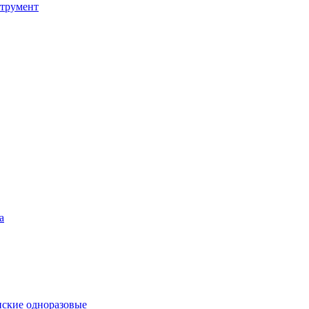
струмент
а
ские одноразовые