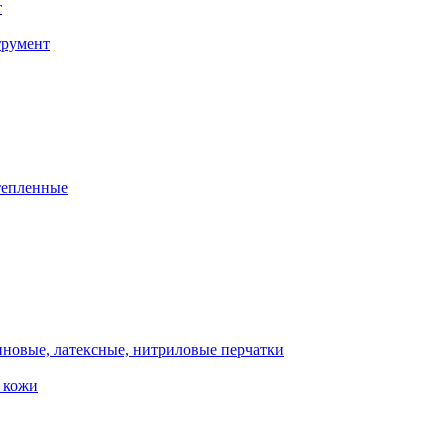
т
трумент
тепленные
иновые, латексные, нитриловые перчатки
и кожи