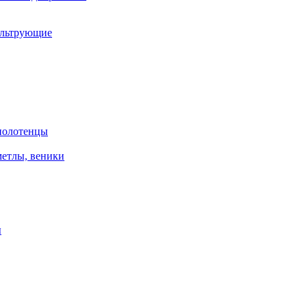
ильтрующие
 полотенцы
метлы, веники
ы