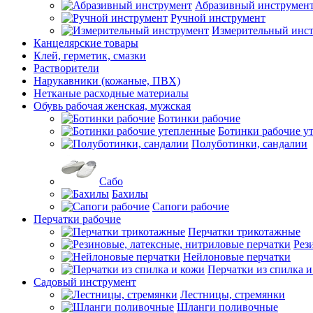
Абразивный инструмен
Ручной инструмент
Измерительный инс
Канцелярские товары
Клей, герметик, смазки
Растворители
Нарукавники (кожаные, ПВХ)
Нетканые расходные материалы
Обувь рабочая женская, мужская
Ботинки рабочие
Ботинки рабочие у
Полуботинки, сандалии
Сабо
Бахилы
Сапоги рабочие
Перчатки рабочие
Перчатки трикотажные
Рез
Нейлоновые перчатки
Перчатки из спилка 
Садовый инструмент
Лестницы, стремянки
Шланги поливочные