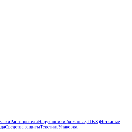
мазки
Растворители
Нарукавники (кожаные, ПВХ)
Нетканые
да
Средства защиты
Текстиль
Упаковка,