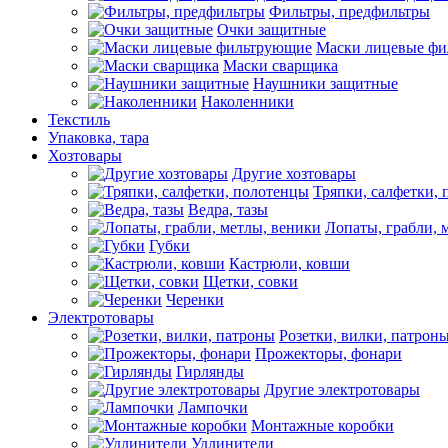
Фильтры, предфильтры
Очки защитные
Маски лицевые ф
Маски сварщика
Наушники защитные
Наколенники
Текстиль
Упаковка, тара
Хозтовары
Другие хозтовары
Тряпки, салфетки,
Ведра, тазы
Лопаты, грабли, 
Губки
Кастрюли, ковши
Щетки, совки
Черенки
Электротовары
Розетки, вилки, патрон
Прожекторы, фонари
Гирлянды
Другие электротовары
Лампочки
Монтажные коробки
Удлинители