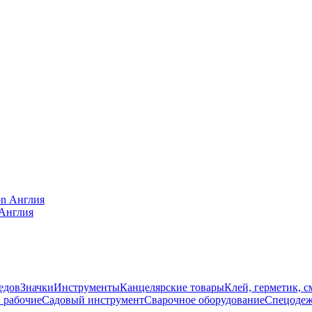
 Англия
едов
Значки
Инструменты
Канцелярские товары
Клей, герметик, с
 рабочие
Садовый инструмент
Сварочное оборудование
Спецодеж