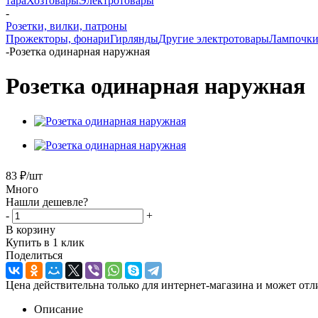
тара
Хозтовары
Электротовары
-
Розетки, вилки, патроны
Прожекторы, фонари
Гирлянды
Другие электротовары
Лампочк
-
Розетка одинарная наружная
Розетка одинарная наружная
83
₽
/шт
Много
Нашли дешевле?
-
+
В корзину
Купить в 1 клик
Поделиться
Цена действительна только для интернет-магазина и может отл
Описание